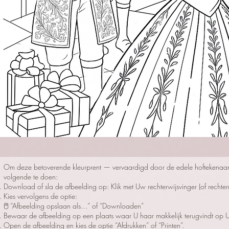
Om deze betoverende kleurprent — vervaardigd door de edele hoftekenaars 
volgende te doen:
Download of sla de afbeelding op: Klik met Uw rechterwijsvinger (of rechte
Kies vervolgens de optie:
🖱️ “Afbeelding opslaan als…” of “Downloaden”
Bewaar de afbeelding op een plaats waar U haar makkelijk terugvindt op Uw
Open de afbeelding en kies de optie “Afdrukken” of “Printen”.