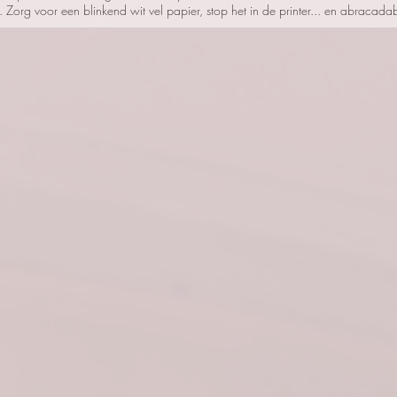
Zorg voor een blinkend wit vel papier, stop het in de printer... en abracada