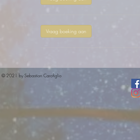
.
Vraag boeking aan
© 2021 by Sebastian Carofiglio