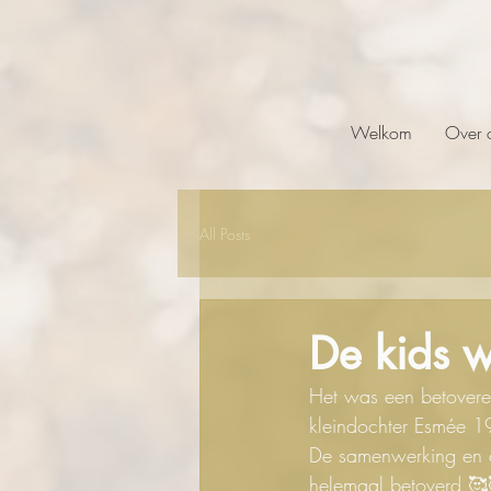
Welkom
Over 
All Posts
De kids 
Het was een betover
kleindochter Esmée 
De samenwerking en c
helemaal betoverd 🥰