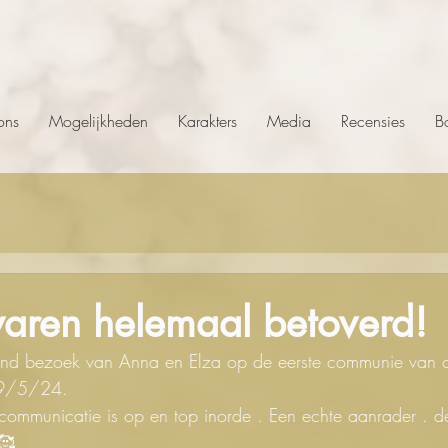
ons
Mogelijkheden
Karakters
Media
Recensies
B
waren helemaal betoverd!
end bezoek van Anna en Elza op de eerste communie van 
19/5/24.
ommunicatie is op en top inorde . Een echte aanrader . d
🥰