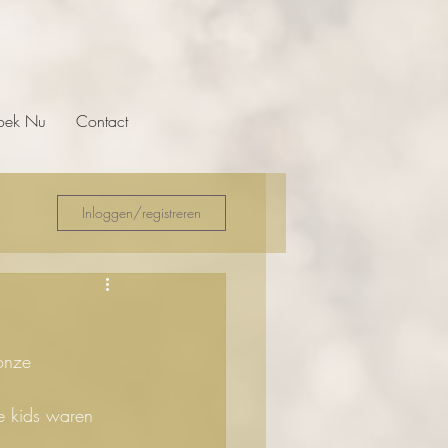
oek Nu
Contact
Inloggen/registreren
onze 
e kids waren 