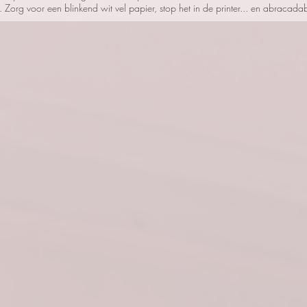
Zorg voor een blinkend wit vel papier, stop het in de printer... en abracada