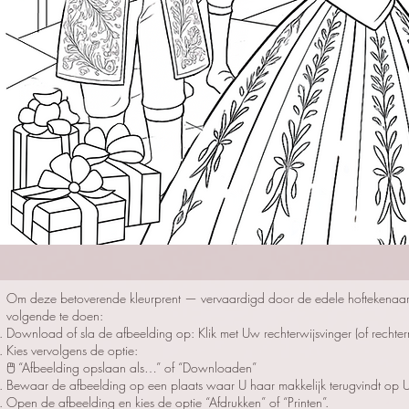
Om deze betoverende kleurprent — vervaardigd door de edele hoftekenaars 
volgende te doen:
Download of sla de afbeelding op: Klik met Uw rechterwijsvinger (of rechte
Kies vervolgens de optie:
🖱️ “Afbeelding opslaan als…” of “Downloaden”
Bewaar de afbeelding op een plaats waar U haar makkelijk terugvindt op Uw
Open de afbeelding en kies de optie “Afdrukken” of “Printen”.